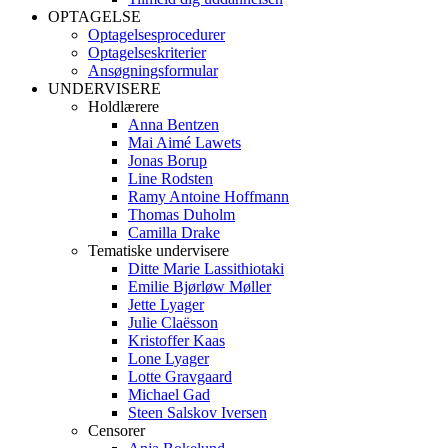
OPTAGELSE
Optagelsesprocedurer
Optagelseskriterier
Ansøgningsformular
UNDERVISERE
Holdlærere
Anna Bentzen
Mai Aimé Lawets
Jonas Borup
Line Rodsten
Ramy Antoine Hoffmann
Thomas Duholm
Camilla Drake
Tematiske undervisere
Ditte Marie Lassithiotaki
Emilie Bjørløw Møller
Jette Lyager
Julie Claësson
Kristoffer Kaas
Lone Lyager
Lotte Gravgaard
Michael Gad
Steen Salskov Iversen
Censorer