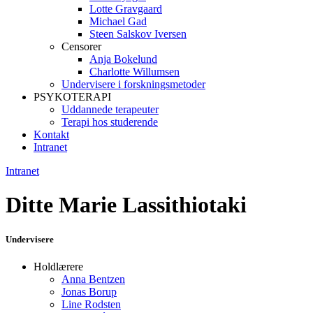
Lotte Gravgaard
Michael Gad
Steen Salskov Iversen
Censorer
Anja Bokelund
Charlotte Willumsen
Undervisere i forskningsmetoder
PSYKOTERAPI
Uddannede terapeuter
Terapi hos studerende
Kontakt
Intranet
Intranet
Ditte Marie Lassithiotaki
Undervisere
Holdlærere
Anna Bentzen
Jonas Borup
Line Rodsten