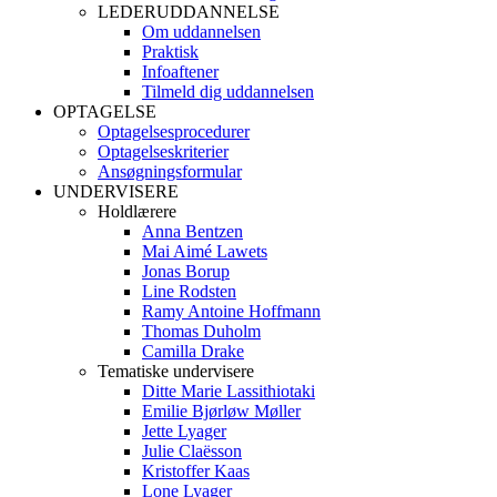
LEDERUDDANNELSE
Om uddannelsen
Praktisk
Infoaftener
Tilmeld dig uddannelsen
OPTAGELSE
Optagelsesprocedurer
Optagelseskriterier
Ansøgningsformular
UNDERVISERE
Holdlærere
Anna Bentzen
Mai Aimé Lawets
Jonas Borup
Line Rodsten
Ramy Antoine Hoffmann
Thomas Duholm
Camilla Drake
Tematiske undervisere
Ditte Marie Lassithiotaki
Emilie Bjørløw Møller
Jette Lyager
Julie Claësson
Kristoffer Kaas
Lone Lyager