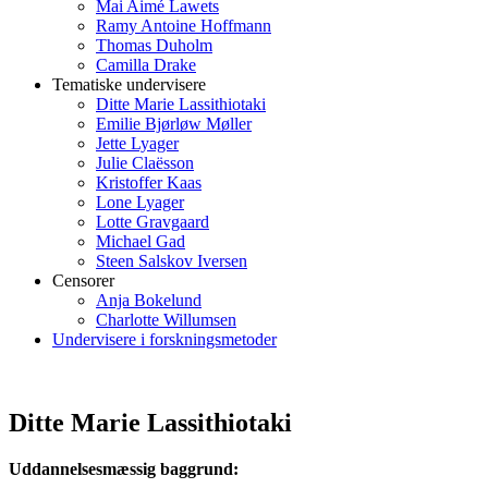
Mai Aimé Lawets
Ramy Antoine Hoffmann
Thomas Duholm
Camilla Drake
Tematiske undervisere
Ditte Marie Lassithiotaki
Emilie Bjørløw Møller
Jette Lyager
Julie Claësson
Kristoffer Kaas
Lone Lyager
Lotte Gravgaard
Michael Gad
Steen Salskov Iversen
Censorer
Anja Bokelund
Charlotte Willumsen
Undervisere i forskningsmetoder
Ditte Marie Lassithiotaki
Uddannelsesmæssig baggrund: