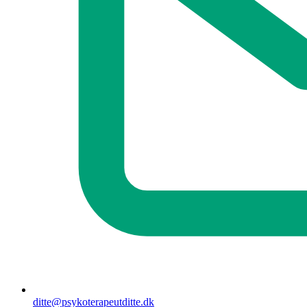
ditte@psykoterapeutditte.dk