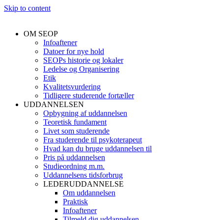
Skip to content
OM SEOP
Infoaftener
Datoer for nye hold
SEOPs historie og lokaler
Ledelse og Organisering
Etik
Kvalitetsvurdering
Tidligere studerende fortæller
UDDANNELSEN
Opbygning af uddannelsen
Teoretisk fundament
Livet som studerende
Fra studerende til psykoterapeut
Hvad kan du bruge uddannelsen til
Pris på uddannelsen
Studieordning m.m.
Uddannelsens tidsforbrug
LEDERUDDANNELSE
Om uddannelsen
Praktisk
Infoaftener
Tilmeld dig uddannelsen