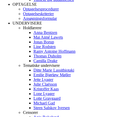
OPTAGELSE
Optagelsesprocedurer
Optagelseskriterier
Ansøgningsformular
UNDERVISERE
Holdlærere
Anna Bentzen
Mai Aimé Lawets
Jonas Borup
Line Rodsten
Ramy Antoine Hoffmann
Thomas Duholm
Camilla Drake
Tematiske undervisere
Ditte Marie Lassithiotaki
Emilie Bjørløw Møller
Jette Lyager
Julie Claësson
Kristoffer Kaas
Lone Lyager
Lotte Gravgaard
Michael Gad
Steen Salskov Iversen
Censorer