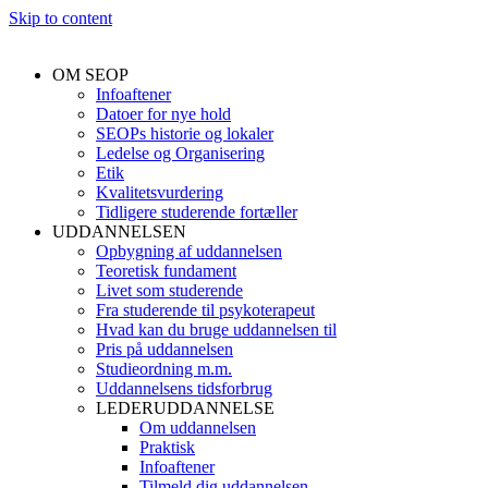
Skip to content
OM SEOP
Infoaftener
Datoer for nye hold
SEOPs historie og lokaler
Ledelse og Organisering
Etik
Kvalitetsvurdering
Tidligere studerende fortæller
UDDANNELSEN
Opbygning af uddannelsen
Teoretisk fundament
Livet som studerende
Fra studerende til psykoterapeut
Hvad kan du bruge uddannelsen til
Pris på uddannelsen
Studieordning m.m.
Uddannelsens tidsforbrug
LEDERUDDANNELSE
Om uddannelsen
Praktisk
Infoaftener
Tilmeld dig uddannelsen