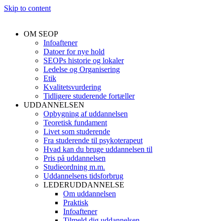
Skip to content
OM SEOP
Infoaftener
Datoer for nye hold
SEOPs historie og lokaler
Ledelse og Organisering
Etik
Kvalitetsvurdering
Tidligere studerende fortæller
UDDANNELSEN
Opbygning af uddannelsen
Teoretisk fundament
Livet som studerende
Fra studerende til psykoterapeut
Hvad kan du bruge uddannelsen til
Pris på uddannelsen
Studieordning m.m.
Uddannelsens tidsforbrug
LEDERUDDANNELSE
Om uddannelsen
Praktisk
Infoaftener
Tilmeld dig uddannelsen