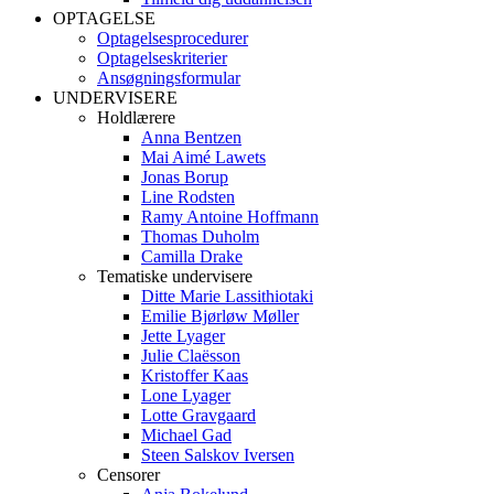
OPTAGELSE
Optagelsesprocedurer
Optagelseskriterier
Ansøgningsformular
UNDERVISERE
Holdlærere
Anna Bentzen
Mai Aimé Lawets
Jonas Borup
Line Rodsten
Ramy Antoine Hoffmann
Thomas Duholm
Camilla Drake
Tematiske undervisere
Ditte Marie Lassithiotaki
Emilie Bjørløw Møller
Jette Lyager
Julie Claësson
Kristoffer Kaas
Lone Lyager
Lotte Gravgaard
Michael Gad
Steen Salskov Iversen
Censorer