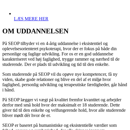
LÆS MERE HER
OM UDDANNELSEN
På SEOP tilbyder vi en 4-årig uddannelse i eksistentiel og
oplevelsesorienteret psykoterapi, hvor der er fokus på både din
personlige og faglige udvikling. For os er en god uddannelse
karakteriseret ved høj faglighed, trygge rammer og nærhed til de
studerende. Der er plads til udvikling og tid til den enkelte.
Som studerende på SEOP vil du opøve nye kompetencer, få ny
viden, skabe gode relationer og blive en del af et miljø hvor
faglighed, personlig udvikling og terapeutiske færdigheder, går hånd
i hånd.
På SEOP lægger vi vægt på kvalitet fremfor kvantitet og arbejder
derfor med små hold hvor der maksimalt er 18 studerende. Dette
giver tid til den enkelte og velfungerende hold, hvor alle studerende
bliver mødt dér hvor de er.
SEOP er baseret på humanistiske og eksistentielle værdier som