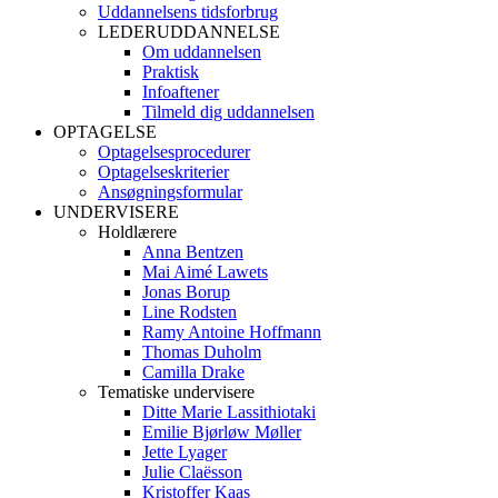
Uddannelsens tidsforbrug
LEDERUDDANNELSE
Om uddannelsen
Praktisk
Infoaftener
Tilmeld dig uddannelsen
OPTAGELSE
Optagelsesprocedurer
Optagelseskriterier
Ansøgningsformular
UNDERVISERE
Holdlærere
Anna Bentzen
Mai Aimé Lawets
Jonas Borup
Line Rodsten
Ramy Antoine Hoffmann
Thomas Duholm
Camilla Drake
Tematiske undervisere
Ditte Marie Lassithiotaki
Emilie Bjørløw Møller
Jette Lyager
Julie Claësson
Kristoffer Kaas