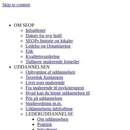
Skip to content
OM SEOP
Infoaftener
Datoer for nye hold
SEOPs historie og lokaler
Ledelse og Organisering
Etik
Kvalitetsvurdering
Tidligere studerende fortæller
UDDANNELSEN
Opbygning af uddannelsen
Teoretisk fundament
Livet som studerende
Fra studerende til psykoterapeut
Hvad kan du bruge uddannelsen til
Pris på uddannelsen
Studieordning m.m.
Uddannelsens tidsforbrug
LEDERUDDANNELSE
Om uddannelsen
Praktisk
Infoaftener