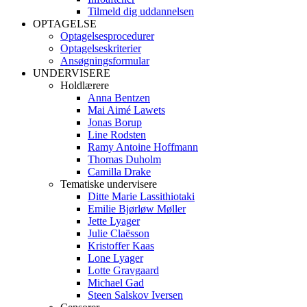
Tilmeld dig uddannelsen
OPTAGELSE
Optagelsesprocedurer
Optagelseskriterier
Ansøgningsformular
UNDERVISERE
Holdlærere
Anna Bentzen
Mai Aimé Lawets
Jonas Borup
Line Rodsten
Ramy Antoine Hoffmann
Thomas Duholm
Camilla Drake
Tematiske undervisere
Ditte Marie Lassithiotaki
Emilie Bjørløw Møller
Jette Lyager
Julie Claësson
Kristoffer Kaas
Lone Lyager
Lotte Gravgaard
Michael Gad
Steen Salskov Iversen