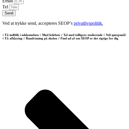
Email
Tel
Send
Ved at trykke send, accepteres SEOP’s
privatlivspolitik.
√ Få indblik i uddannelsen √ Mød ledelsen √ Tal med tidligere studerende √ Stil spørgsmål
√ Få afklaring √ Rundvisning på skolen √ Find ud af om SEOP er det rigtige for dig