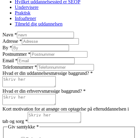
Hvilket uddannelsessted er SEOP
Undervisere
Praktisk
Infoaftener
Tilmeld dig uddannelsen
Navn
*
Adresse
*
er
By
*
uddannelsesmæssige
Postnummer
*
Email
Email
*
Telefonnummer
*
Hvad er din uddannelsesmæssige baggrund?
*
Hvad er din erhvervsmæssige baggrund?
*
Kort motivation for at ansøge om optagelse på efteruddannelsen i
tab og sorg
*
Giv samtykke
*