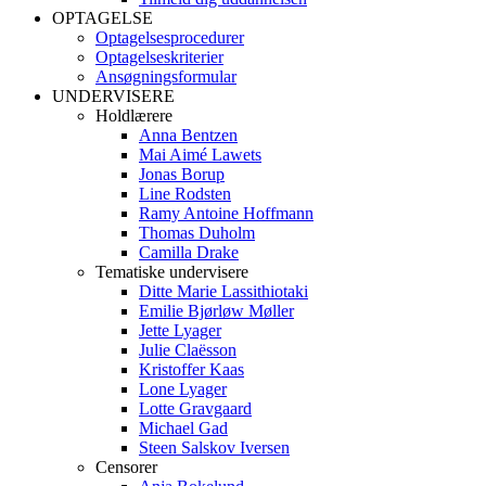
OPTAGELSE
Optagelsesprocedurer
Optagelseskriterier
Ansøgningsformular
UNDERVISERE
Holdlærere
Anna Bentzen
Mai Aimé Lawets
Jonas Borup
Line Rodsten
Ramy Antoine Hoffmann
Thomas Duholm
Camilla Drake
Tematiske undervisere
Ditte Marie Lassithiotaki
Emilie Bjørløw Møller
Jette Lyager
Julie Claësson
Kristoffer Kaas
Lone Lyager
Lotte Gravgaard
Michael Gad
Steen Salskov Iversen
Censorer