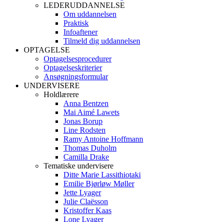
LEDERUDDANNELSE
Om uddannelsen
Praktisk
Infoaftener
Tilmeld dig uddannelsen
OPTAGELSE
Optagelsesprocedurer
Optagelseskriterier
Ansøgningsformular
UNDERVISERE
Holdlærere
Anna Bentzen
Mai Aimé Lawets
Jonas Borup
Line Rodsten
Ramy Antoine Hoffmann
Thomas Duholm
Camilla Drake
Tematiske undervisere
Ditte Marie Lassithiotaki
Emilie Bjørløw Møller
Jette Lyager
Julie Claësson
Kristoffer Kaas
Lone Lyager