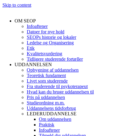
Skip to content
OM SEOP
Infoaftener
Datoer for nye hold
SEOPs historie og lokaler
Ledelse og Organisering
Etik
Kvalitetsvurdering
Tidligere studerende fortæller
UDDANNELSEN
Opbygning af uddannelsen
Teoretisk fundament
Livet som studerende
Fra studerende til psykoterapeut
Hvad kan du bruge uddannelsen til
Pris på uddannelsen
Studieordning m.m.
Uddannelsens tidsforbrug
LEDERUDDANNELSE
Om uddannelsen
Praktisk
Infoaftener
Tilmeld dig uddannelsen