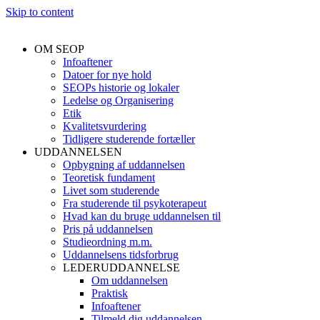
Skip to content
OM SEOP
Infoaftener
Datoer for nye hold
SEOPs historie og lokaler
Ledelse og Organisering
Etik
Kvalitetsvurdering
Tidligere studerende fortæller
UDDANNELSEN
Opbygning af uddannelsen
Teoretisk fundament
Livet som studerende
Fra studerende til psykoterapeut
Hvad kan du bruge uddannelsen til
Pris på uddannelsen
Studieordning m.m.
Uddannelsens tidsforbrug
LEDERUDDANNELSE
Om uddannelsen
Praktisk
Infoaftener
Tilmeld dig uddannelsen