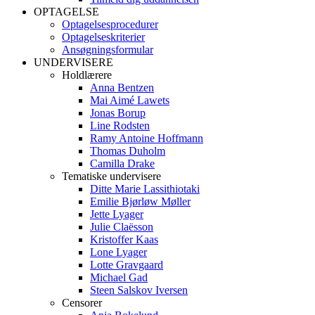
OPTAGELSE
Optagelsesprocedurer
Optagelseskriterier
Ansøgningsformular
UNDERVISERE
Holdlærere
Anna Bentzen
Mai Aimé Lawets
Jonas Borup
Line Rodsten
Ramy Antoine Hoffmann
Thomas Duholm
Camilla Drake
Tematiske undervisere
Ditte Marie Lassithiotaki
Emilie Bjørløw Møller
Jette Lyager
Julie Claësson
Kristoffer Kaas
Lone Lyager
Lotte Gravgaard
Michael Gad
Steen Salskov Iversen
Censorer